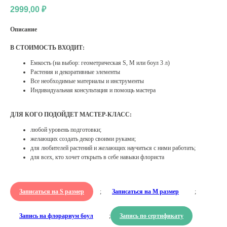
2999,00
₽
Описание
В СТОИМОСТЬ ВХОДИТ:
Емкость (на выбор: геометрическая S, M или боул 3 л)
Растения и декоративные элементы
Все необходимые материалы и инструменты
Индивидуальная консультация и помощь мастера
ДЛЯ КОГО ПОДОЙДЕТ МАСТЕР-КЛАСС:
любой уровень подготовки;
желающих создать декор своими руками;
для любителей растений и желающих научиться с ними работать;
для всех, кто хочет открыть в себе навыки флориста
Записаться на S размер
;
Записаться на М размер
;
Запись на флорариум боул
;
Запись по сертификату