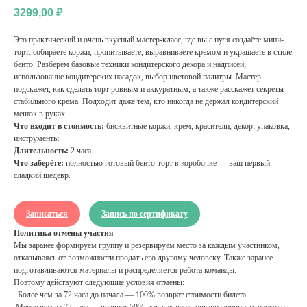
3299,00
₽
Это практический и очень вкусный мастер-класс, где вы с нуля создаёте мини-
торт: собираете коржи, пропитываете, выравниваете кремом и украшаете в стиле
бенто. Разберём базовые техники кондитерского декора и надписей,
использование кондитерских насадок, выбор цветовой палитры. Мастер
подскажет, как сделать торт ровным и аккуратным, а также расскажет секреты
стабильного крема. Подходит даже тем, кто никогда не держал кондитерский
мешок в руках.
Что входит в стоимость:
бисквитные коржи, крем, красители, декор, упаковка,
инструменты.
Длительность:
2 часа.
Что заберёте:
полностью готовый бенто-торт в коробочке — ваш первый
сладкий шедевр.
Записаться
Запись по сертификату
Политика отмены участия
Мы заранее формируем группу и резервируем место за каждым участником,
отказываясь от возможности продать его другому человеку. Также заранее
подготавливаются материалы и распределяется работа команды.
Поэтому действуют следующие условия отмены:
Более чем за 72 часа до начала — 100% возврат стоимости билета.