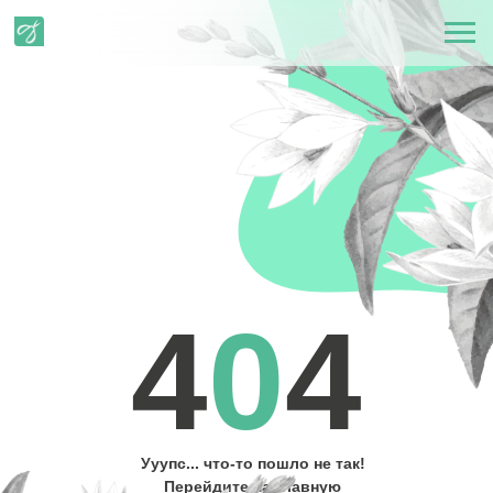
4
0
4
Ууупс... что-то пошло не так!
Перейдите на главную